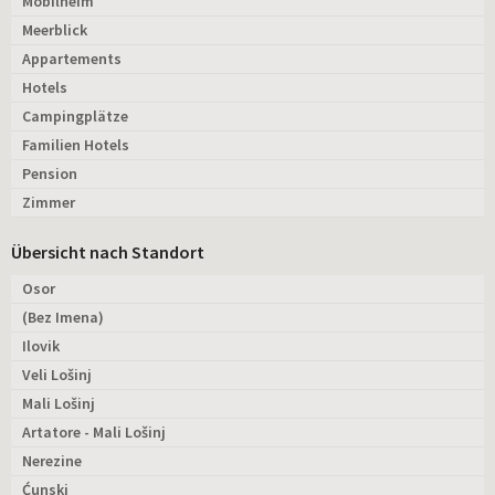
Mobilheim
Meerblick
Appartements
Hotels
Campingplätze
Familien Hotels
Pension
Zimmer
Übersicht nach Standort
Osor
(Bez Imena)
Ilovik
Veli Lošinj
Mali Lošinj
Artatore - Mali Lošinj
Nerezine
Ćunski