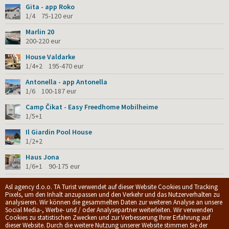
Gita - app Roko
1/4 75-120 eur
Marlin 20
200-220 eur
House Valdarke
1/4+2 195-470 eur
Antonella - app Antonella
1/6 100-187 eur
Camp Čikat - Easy Freedhome Mobilheime
1/5+1
Il Giardin Pool House
1/2+2
Haus Jona
1/6+1 90-175 eur
Dolphin suites - 1/2 Standard Zimmer
Asl agency d.o.o. TA Turist verwendet auf dieser Website Cookies und Tracking
1/2 760-1140 kn
Pixels, um den Inhalt anzupassen und den Verkehr und das Nutzerverhalten zu
analysieren. Wir können die gesammelten Daten zur weiteren Analyse an unsere
Social Media-, Werbe- und / oder Analysepartner weiterleiten. Wir verwenden
Cookies zu statistischen Zwecken und zur Verbesserung Ihrer Erfahrung auf
© 2009-2026.
ASL Agency d.o.o.
|
Privacy policy
|
Allgemeine
dieser Website. Durch die weitere Nutzung unserer Website stimmen Sie der
Geschäftsbedingungen