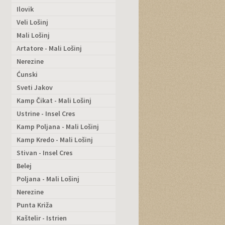
Ilovik
Veli Lošinj
Mali Lošinj
Artatore - Mali Lošinj
Nerezine
Ćunski
Sveti Jakov
Kamp Čikat - Mali Lošinj
Ustrine - Insel Cres
Kamp Poljana - Mali Lošinj
Kamp Kredo - Mali Lošinj
Stivan - Insel Cres
Belej
Poljana - Mali Lošinj
Nerezine
Punta Križa
Kaštelir - Istrien