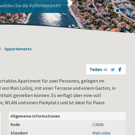
ier!
nj!
ählen Sie die Vollbildansicht.
1
2
3
Appartements
Teilen
fortables Apartment für zwei Personen, gelegen im
 von Mali Lošinj, mit einer Terrasse und einem Garten, in
thalt genießen können. Es verfügt über eine voll
, WLAN und einen Parkplatz und ist ideal für Paare.
Allgemeine Informationen
Kode
C2026
Standort
Mali Lošinj