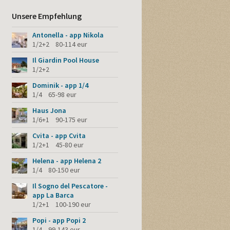
Unsere Empfehlung
Antonella - app Nikola
1/2+2 80-114 eur
Il Giardin Pool House
1/2+2
Dominik - app 1/4
1/4 65-98 eur
Haus Jona
1/6+1 90-175 eur
Cvita - app Cvita
1/2+1 45-80 eur
Helena - app Helena 2
1/4 80-150 eur
Il Sogno del Pescatore -
app La Barca
1/2+1 100-190 eur
Popi - app Popi 2
1/4 99-143 eur