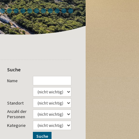
4
5
6
7
8
9
10
11
12
13
14
Suche
Name
Standort
Anzahl der
Personen
Kategorie
Suche