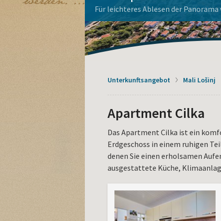
La Dolce Vita Haus
Apoxyomenos auf Lošinj
Mieten Sie ein Boot
Aquapark Čikat - Buchen Sie h
Wohnungen auf der Insel Loši
Für leichteres Ablesen der Panorama w
genießen.
Unterkunftsangebot
Mali Lošinj
Apartment Cilka
Das Apartment Cilka ist ein kom
Erdgeschoss in einem ruhigen Teil
denen Sie einen erholsamen Aufen
ausgestattete Küche, Klimaanlage