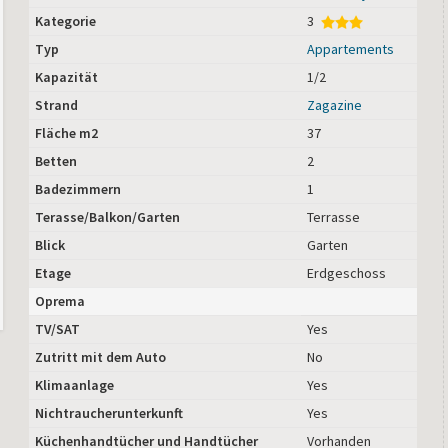
Kategorie
3
Typ
Appartements
Kapazität
1/2
Strand
Zagazine
Fläche m2
37
Betten
2
Badezimmern
1
Terasse/Balkon/Garten
Terrasse
Blick
Garten
Etage
Erdgeschoss
Oprema
TV/SAT
Yes
Zutritt mit dem Auto
No
Klimaanlage
Yes
Nichtraucherunterkunft
Yes
Küchenhandtücher und Handtücher
Vorhanden