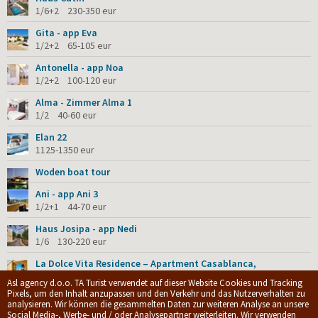
1/6+2 230-350 eur
Gita - app Eva
1/2+2 65-105 eur
Antonella - app Noa
1/2+2 100-120 eur
Alma - Zimmer Alma 1
1/2 40-60 eur
Elan 22
1125-1350 eur
Woden boat tour
Ani - app Ani 3
1/2+1 44-70 eur
Haus Josipa - app Nedi
1/6 130-220 eur
La Dolce Vita Residence – Apartment Casablanca,
romantischer Boutique-Aufenthalt für Paare
Asl agency d.o.o. TA Turist verwendet auf dieser Website Cookies und Tracking
1/2 99-185 eur
Pixels, um den Inhalt anzupassen und den Verkehr und das Nutzerverhalten zu
analysieren. Wir können die gesammelten Daten zur weiteren Analyse an unsere
Social Media-, Werbe- und / oder Analysepartner weiterleiten. Wir verwenden