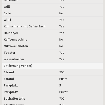
Grill
Yes
Safe
No
Wi-Fi
Yes
Kühlschrank mit Gefrierfach
Yes
Hair dryer
Yes
Kaffeemaschine
No
Mikrowellenofen
No
Toaster
Yes
Wasserkocher
Yes
Entfernung von (m)
Strand
200
Strand
Punta
Parkplatz
5
Parkplatz
Privat
Bushaltestelle
700
Stadtzentrum
270