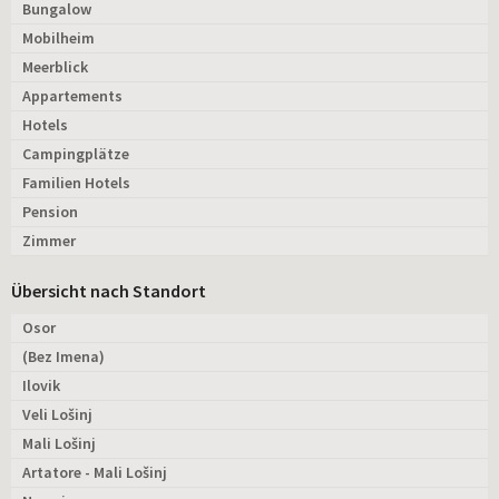
Bungalow
Mobilheim
Meerblick
Appartements
Hotels
Campingplätze
Familien Hotels
Pension
Zimmer
Übersicht nach Standort
Osor
(Bez Imena)
Ilovik
Veli Lošinj
Mali Lošinj
Artatore - Mali Lošinj