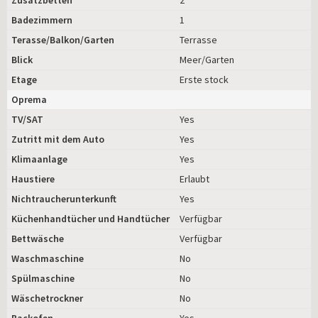
Badezimmern
1
Terasse/Balkon/Garten
Terrasse
Blick
Meer/Garten
Etage
Erste stock
Oprema
TV/SAT
Yes
Zutritt mit dem Auto
Yes
Klimaanlage
Yes
Haustiere
Erlaubt
Nichtraucherunterkunft
Yes
Küchenhandtücher und Handtücher
Verfügbar
Bettwäsche
Verfügbar
Waschmaschine
No
Spülmaschine
No
Wäschetrockner
No
Backofen
Yes