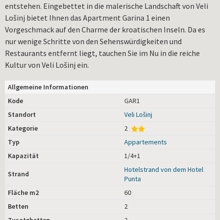
entstehen. Eingebettet in die malerische Landschaft von Veli
Lošinj bietet Ihnen das Apartment Garina 1 einen
Vorgeschmack auf den Charme der kroatischen Inseln. Da es
nur wenige Schritte von den Sehenswürdigkeiten und
Restaurants entfernt liegt, tauchen Sie im Nu in die reiche
Kultur von Veli Lošinj ein.
Allgemeine Informationen
Kode
GAR1
Standort
Veli Lošinj
Kategorie
2
Typ
Appartements
Kapazität
1/4+1
Hotelstrand von dem Hotel
Strand
Punta
Fläche m2
60
Betten
2
Zusatzbetten
2