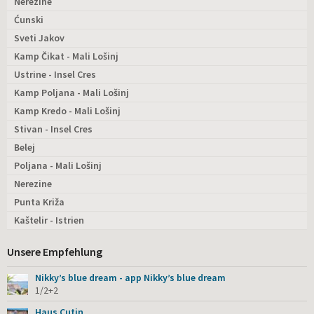
Nerezine
Ćunski
Sveti Jakov
Kamp Čikat - Mali Lošinj
Ustrine - Insel Cres
Kamp Poljana - Mali Lošinj
Kamp Kredo - Mali Lošinj
Stivan - Insel Cres
Belej
Poljana - Mali Lošinj
Nerezine
Punta Križa
Kaštelir - Istrien
Unsere Empfehlung
Nikky’s blue dream - app Nikky’s blue dream
1/2+2
Haus Cutin