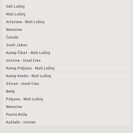
Veli Lošinj
Mali Lošinj
Artatore - Mali Lošinj
Nerezine
Ćunski
Sveti Jakov
Kamp Čikat - Mali Lošinj
Ustrine - Insel Cres
Kamp Poljana - Mali Lošinj
Kamp Kredo - Mali Lošinj
Stivan - Insel Cres
Belej
Poljana - Mali Lošinj
Nerezine
Punta Križa
Kaštelir - Istrien