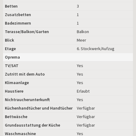
Betten
3
Zusatzbetten
1
Badezimmern
1
Terasse/Balkon/Garten
Balkon
Blick
Meer
Etage
6. Stockwerk/Aufzug
Oprema
TV/SAT
Yes
Zutritt mit dem Auto
Yes
Klimaanlage
Yes
Haustiere
Erlaubt
Nichtraucherunterkunft
Yes
Küchenhandtücher und Handtücher
Verfügbar
Bettwäsche
Verfügbar
Grundausstattung der Küche
Verfügbar
Waschmaschine
Yes