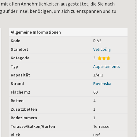
mit allen Annehmlichkeiten ausgestattet, die Sie nach
g auf der Insel benötigen, um sich zu entspannen und zu
Allgemeine Informationen
Kode
RIA2
Standort
Veli Lošinj
Kategorie
3
Typ
Appartements
Kapazität
1/4+1
Strand
Rovenska
Fläche m2
60
Betten
4
Zusatzbetten
1
Badezimmern
1
Terasse/Balkon/Garten
Terrasse
Blick
Hof