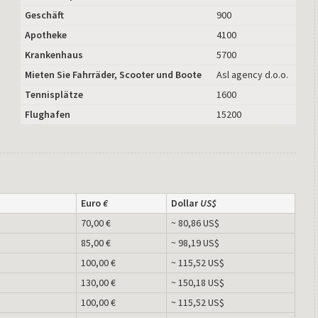
Geschäft
900
Apotheke
4100
Krankenhaus
5700
Mieten Sie Fahrräder, Scooter und Boote
Asl agency d.o.o.
Tennisplätze
1600
Flughafen
15200
Euro
€
Dollar
US$
70,00 €
~ 80,86 US$
85,00 €
~ 98,19 US$
100,00 €
~ 115,52 US$
130,00 €
~ 150,18 US$
100,00 €
~ 115,52 US$