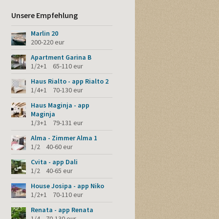
Unsere Empfehlung
Marlin 20
200-220 eur
Apartment Garina B
1/2+1 65-110 eur
Haus Rialto - app Rialto 2
1/4+1 70-130 eur
Haus Maginja - app
Maginja
1/3+1 79-131 eur
Alma - Zimmer Alma 1
1/2 40-60 eur
Cvita - app Dali
1/2 40-65 eur
House Josipa - app Niko
1/2+1 70-110 eur
Renata - app Renata
1/4 70-130 eur