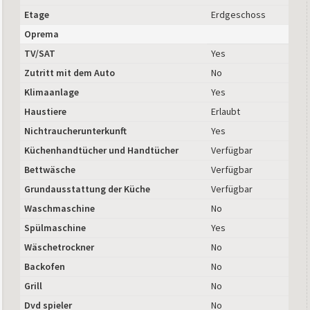
Etage
Erdgeschoss
Oprema
TV/SAT
Yes
Zutritt mit dem Auto
No
Klimaanlage
Yes
Haustiere
Erlaubt
Nichtraucherunterkunft
Yes
Küchenhandtücher und Handtücher
Verfügbar
Bettwäsche
Verfügbar
Grundausstattung der Küche
Verfügbar
Waschmaschine
No
Spülmaschine
Yes
Wäschetrockner
No
Backofen
No
Grill
No
Dvd spieler
No