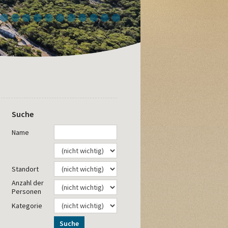
4
5
6
7
8
9
10
11
12
13
14
Suche
Name
Standort
Anzahl der
Personen
Kategorie
Suche