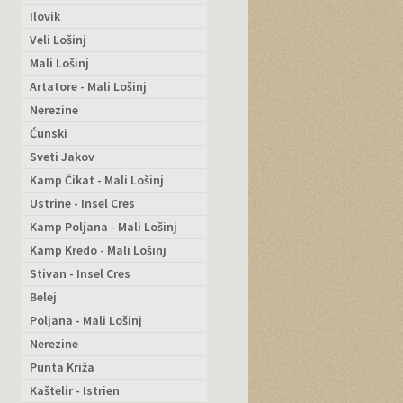
Ilovik
Veli Lošinj
Mali Lošinj
Artatore - Mali Lošinj
Nerezine
Ćunski
Sveti Jakov
Kamp Čikat - Mali Lošinj
Ustrine - Insel Cres
Kamp Poljana - Mali Lošinj
Kamp Kredo - Mali Lošinj
Stivan - Insel Cres
Belej
Poljana - Mali Lošinj
Nerezine
Punta Križa
Kaštelir - Istrien