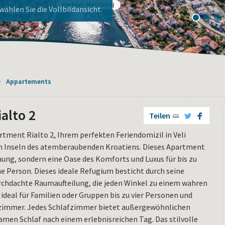
ier!
nj!
1
2
3
Appartements
ialto 2
Teilen
ment Rialto 2, Ihrem perfekten Feriendomizil in Veli
ten Inseln des atemberaubenden Kroatiens. Dieses Apartment
ung, sondern eine Oase des Komforts und Luxus für bis zu
he Person. Dieses ideale Refugium besticht durch seine
rchdachte Raumaufteilung, die jeden Winkel zu einem wahren
deal für Familien oder Gruppen bis zu vier Personen und
fzimmer. Jedes Schlafzimmer bietet außergewöhnlichen
amen Schlaf nach einem erlebnisreichen Tag. Das stilvolle