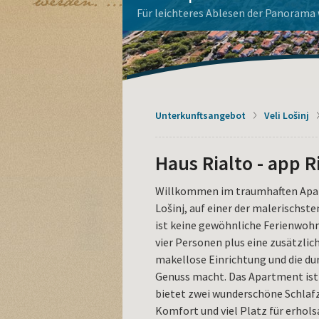
La Dolce Vita Haus
Apoxyomenos auf Lošinj
Mieten Sie ein Boot
Aquapark Čikat - Buchen Sie h
Wohnungen auf der Insel Loši
genießen.
Unterkunftsangebot
Veli Lošinj
Haus Rialto - app R
Willkommen im traumhaften Apart
Lošinj, auf einer der malerischs
ist keine gewöhnliche Ferienwohn
vier Personen plus eine zusätzlic
makellose Einrichtung und die du
Genuss macht. Das Apartment ist i
bietet zwei wunderschöne Schla
Komfort und viel Platz für erhols