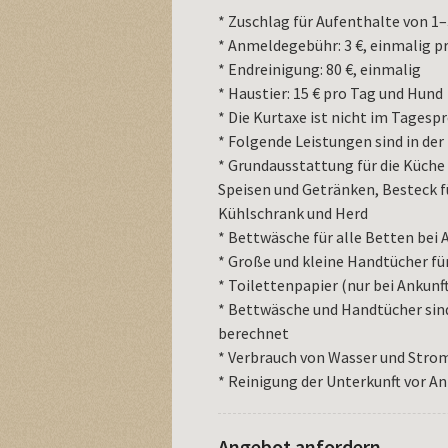
* Zuschlag für Aufenthalte von 1
* Anmeldegebühr: 3 €, einmalig p
* Endreinigung: 80 €, einmalig
* Haustier: 15 € pro Tag und Hund
* Die Kurtaxe ist nicht im Tagespr
* Folgende Leistungen sind in der 
* Grundausstattung für die Küche
Speisen und Getränken, Besteck f
Kühlschrank und Herd
* Bettwäsche für alle Betten bei 
* Große und kleine Handtücher für
* Toilettenpapier (nur bei Ankunf
* Bettwäsche und Handtücher sind
berechnet
* Verbrauch von Wasser und Stro
* Reinigung der Unterkunft vor An
Angebot anfordern