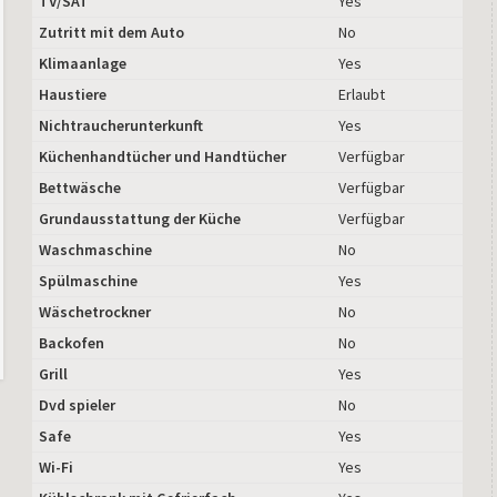
TV/SAT
Yes
Zutritt mit dem Auto
No
Klimaanlage
Yes
Haustiere
Erlaubt
Nichtraucherunterkunft
Yes
Küchenhandtücher und Handtücher
Verfügbar
Bettwäsche
Verfügbar
Grundausstattung der Küche
Verfügbar
Waschmaschine
No
Spülmaschine
Yes
Wäschetrockner
No
Backofen
No
Grill
Yes
Dvd spieler
No
Safe
Yes
Wi-Fi
Yes