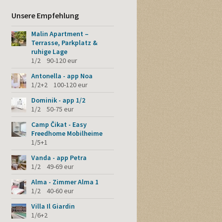
Unsere Empfehlung
Malin Apartment – ​​
Terrasse, Parkplatz &
ruhige Lage
1/2 90-120 eur
Antonella - app Noa
1/2+2 100-120 eur
Dominik - app 1/2
1/2 50-75 eur
Camp Čikat - Easy
Freedhome Mobilheime
1/5+1
Vanda - app Petra
1/2 49-69 eur
Alma - Zimmer Alma 1
1/2 40-60 eur
Villa Il Giardin
1/6+2