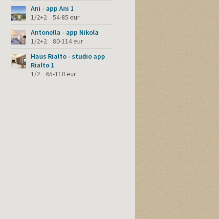
Ani - app Ani 1
1/2+2 54-85 eur
Antonella - app Nikola
1/2+2 80-114 eur
Haus Rialto - studio app
Rialto 1
1/2 65-110 eur