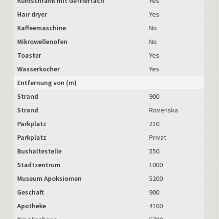
Kühlschrank mit Gefrierfach
Yes
Hair dryer
Yes
Kaffeemaschine
No
Mikrowellenofen
No
Toaster
Yes
Wasserkocher
Yes
Entfernung von (m)
Strand
900
Strand
Rovenska
Parkplatz
210
Parkplatz
Privat
Bushaltestelle
550
Stadtzentrum
1000
Museum Apoksiomen
5200
Geschäft
900
Apotheke
4100