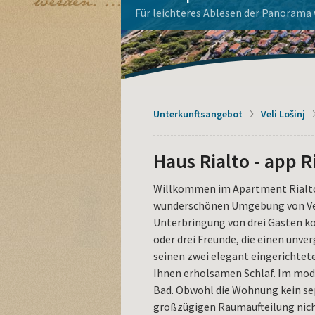
La Dolce Vita Haus
Apoxyomenos auf Lošinj
Mieten Sie ein Boot
Aquapark Čikat - Buchen Sie h
Wohnungen auf der Insel Loši
genießen.
Unterkunftsangebot
Veli Lošinj
Haus Rialto - app R
Willkommen im Apartment Rialto 
wunderschönen Umgebung von Veli
Unterbringung von drei Gästen kon
oder drei Freunde, die einen unv
seinen zwei elegant eingerichtet
Ihnen erholsamen Schlaf. Im mode
Bad. Obwohl die Wohnung kein se
großzügigen Raumaufteilung nicht