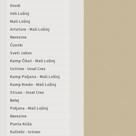
Ilovik
Veli Lošinj
Mali Lošinj
Artatore - Mali Lošinj
Nerezine
Ćunski
Sveti Jakov
Kamp Čikat - Mali Lošinj
Ustrine - Insel Cres
Kamp Poljana - Mali Lošinj
Kamp Kredo - Mali Lošinj
Stivan - Insel Cres
Belej
Poljana - Mali Lošinj
Nerezine
Punta Križa
Kaštelir - Istrien