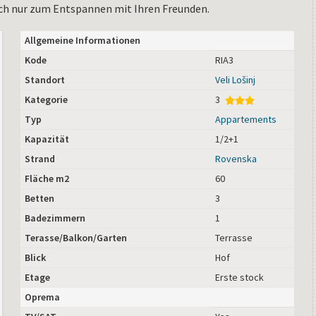
ach nur zum Entspannen mit Ihren Freunden.
Allgemeine Informationen
Kode
RIA3
Standort
Veli Lošinj
Kategorie
3
Typ
Appartements
Kapazität
1/2+1
Strand
Rovenska
Fläche m2
60
Betten
3
Badezimmern
1
Terasse/Balkon/Garten
Terrasse
Blick
Hof
Etage
Erste stock
Oprema