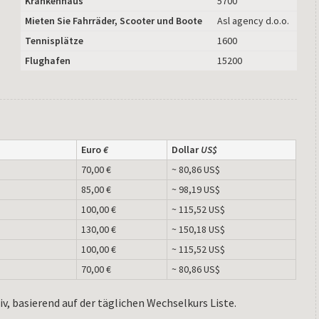
Krankenhaus
5700
Mieten Sie Fahrräder, Scooter und Boote
Asl agency d.o.o.
Tennisplätze
1600
Flughafen
15200
Euro
€
Dollar
US$
70,00 €
~ 80,86 US$
85,00 €
~ 98,19 US$
100,00 €
~ 115,52 US$
130,00 €
~ 150,18 US$
100,00 €
~ 115,52 US$
70,00 €
~ 80,86 US$
iv, basierend auf der täglichen Wechselkurs Liste.