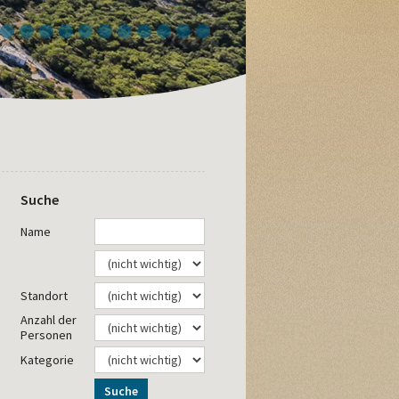
4
5
6
7
8
9
10
11
12
13
14
Suche
Name
Standort
Anzahl der
Personen
Kategorie
Suche