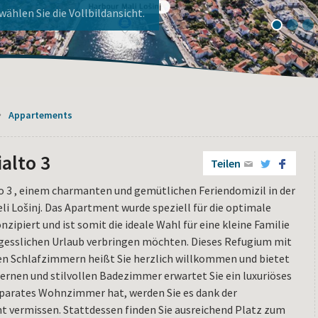
ier!
nj!
1
2
3
Appartements
ialto 3
Teilen
3 , einem charmanten und gemütlichen Feriendomizil in der
 Lošinj. Das Apartment wurde speziell für die optimale
zipiert und ist somit die ideale Wahl für eine kleine Familie
ergesslichen Urlaub verbringen möchten. Dieses Refugium mit
en Schlafzimmern heißt Sie herzlich willkommen und bietet
rnen und stilvollen Badezimmer erwartet Sie ein luxuriöses
parates Wohnzimmer hat, werden Sie es dank der
 vermissen. Stattdessen finden Sie ausreichend Platz zum