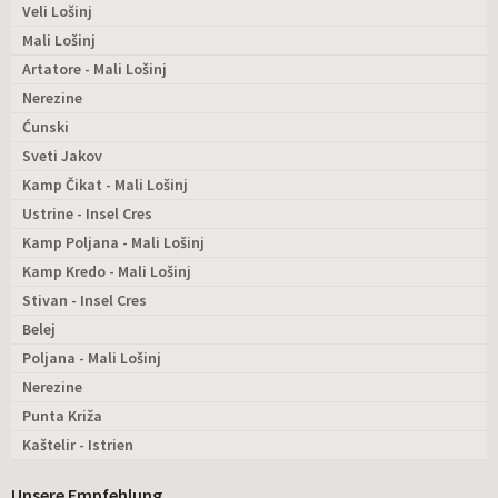
Veli Lošinj
Mali Lošinj
Artatore - Mali Lošinj
Nerezine
Ćunski
Sveti Jakov
Kamp Čikat - Mali Lošinj
Ustrine - Insel Cres
Kamp Poljana - Mali Lošinj
Kamp Kredo - Mali Lošinj
Stivan - Insel Cres
Belej
Poljana - Mali Lošinj
Nerezine
Punta Križa
Kaštelir - Istrien
Unsere Empfehlung