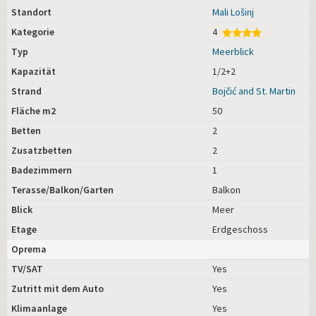
Standort
Mali Lošinj
Kategorie
4
Typ
Meerblick
Kapazität
1/2+2
Strand
Bojčić and St. Martin
Fläche m2
50
Betten
2
Zusatzbetten
2
Badezimmern
1
Terasse/Balkon/Garten
Balkon
Blick
Meer
Etage
Erdgeschoss
Oprema
TV/SAT
Yes
Zutritt mit dem Auto
Yes
Klimaanlage
Yes