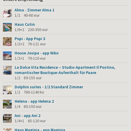
Alma - Zimmer Alma 1
1/2 40-60 eur
Haus Cutin
1/6+2 230-350 eur
Popi - App Popi 3
1/2+2 76-121 eur
House Josipa - app Niko
1/2+1 70-110 eur
La Dolce Vita Residence – Studio-Apartment Il Postino,
romantischer Boutique-Aufenthalt für Paare
1/2 89-155 eur
Dolphin suites - 1/2 Standard Zimmer
1/2 760-1140 kn
Helena - app Helena 2
1/4 80-150 eur
Ani - app Ani 2
1/4+1 65-120 eur
Haus Maginja - app Maginja