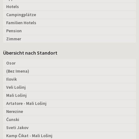
Hotels
Campingplätze
Familien Hotels
Pension
Zimmer
Übersicht nach Standort
Osor
(Bez Imena)
Ilovik
Veli Lošinj
Mali Lošinj
Artatore - Mali Lošinj
Nerezine
Ćunski
Sveti Jakov
Kamp Čikat - Mali Lošinj