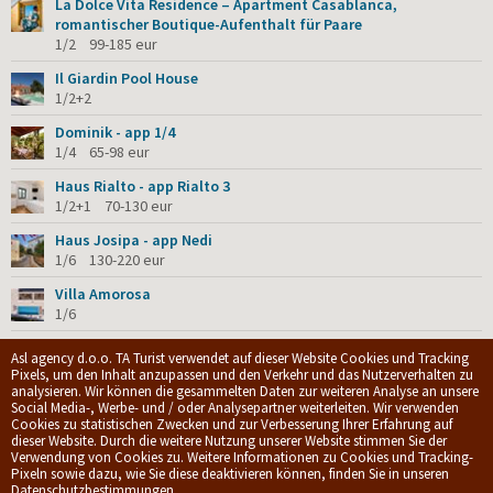
La Dolce Vita Residence – Apartment Casablanca,
romantischer Boutique-Aufenthalt für Paare
1/2 99-185 eur
Il Giardin Pool House
1/2+2
Dominik - app 1/4
1/4 65-98 eur
Haus Rialto - app Rialto 3
1/2+1 70-130 eur
Haus Josipa - app Nedi
1/6 130-220 eur
Villa Amorosa
1/6
Lea - app Leona
Asl agency d.o.o. TA Turist verwendet auf dieser Website Cookies und Tracking
1/4 65-120 eur
Pixels, um den Inhalt anzupassen und den Verkehr und das Nutzerverhalten zu
analysieren. Wir können die gesammelten Daten zur weiteren Analyse an unsere
Social Media-, Werbe- und / oder Analysepartner weiterleiten. Wir verwenden
Cookies zu statistischen Zwecken und zur Verbesserung Ihrer Erfahrung auf
© 2009-2026.
ASL Agency d.o.o.
|
Privacy policy
|
Allgemeine
dieser Website. Durch die weitere Nutzung unserer Website stimmen Sie der
Geschäftsbedingungen
Verwendung von Cookies zu. Weitere Informationen zu Cookies und Tracking-
Web development by
dizzy.hr
Pixeln sowie dazu, wie Sie diese deaktivieren können, finden Sie in unseren
Spitze
Datenschutzbestimmungen
.