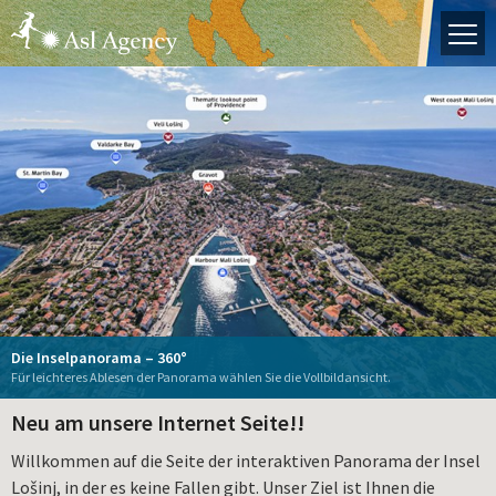
Die Insel Lošinj
Hrvatski
English
Italiano
Deutch
Startseite
Ihr Reiseführer
Losinj erleben
Arbeiten Sie mit uns!
Unterkunftsangebot
Il Sogno del Pescatore
Der Lošinjer Logger "Nerezinac" – Interpretatives
Alexis Residence
Dolphin Watching Lošinj
Schauen Sie sich unsere einzigartige Emailbecherkollektion an!
Routenplaner
Die Inselpanorama – 360°
Il Giardin' Retreat
Navigationszentrum des maritimen
La Dolce Vita **** apartments
La Dolce Vita Haus
Apoxyomenos auf Lošinj
Aquapark Čikat - Buchen Sie hier!
Wohnungen auf der Insel Lošinj!
Mieten Sie ein Boot
Für leichteres Ablesen der Panorama wählen Sie die Vollbildansicht.
Über uns
Neu am unsere Internet Seite!!
Willkommen auf die Seite der interaktiven Panorama der Insel
Lošinj, in der es keine Fallen gibt. Unser Ziel ist Ihnen die