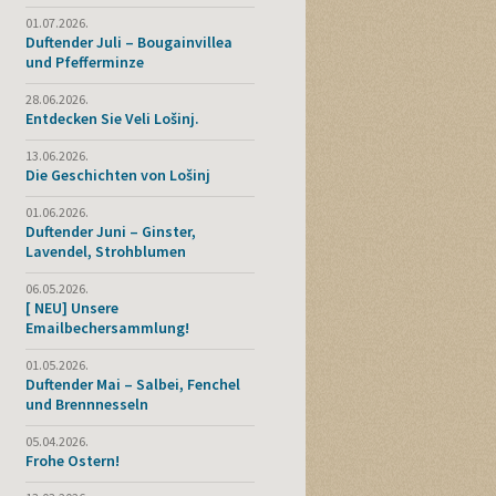
01.07.2026.
Duftender Juli – Bougainvillea
und Pfefferminze
28.06.2026.
Entdecken Sie Veli Lošinj.
13.06.2026.
Die Geschichten von Lošinj
01.06.2026.
Duftender Juni – Ginster,
Lavendel, Strohblumen
06.05.2026.
[ NEU] Unsere
Emailbechersammlung!
01.05.2026.
Duftender Mai – Salbei, Fenchel
und Brennnesseln
05.04.2026.
Frohe Ostern!