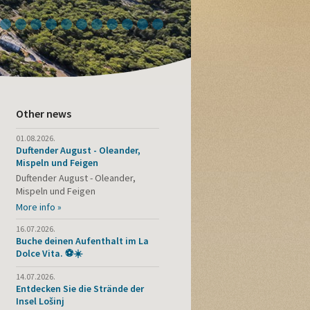
4
5
6
7
8
9
10
11
12
13
14
Other news
01.08.2026.
Duftender August - Oleander,
Mispeln und Feigen
Duftender August - Oleander,
Mispeln und Feigen
More info »
16.07.2026.
Buche deinen Aufenthalt im La
Dolce Vita. ⚽☀️
14.07.2026.
Entdecken Sie die Strände der
Insel Lošinj