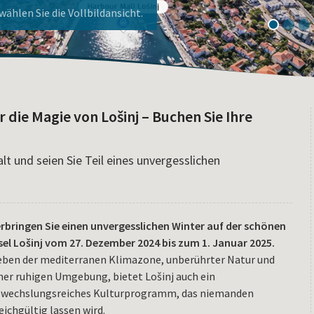
ier!
nj!
1
2
3
r die Magie von Lošinj – Buchen Sie Ihre
!
lt und seien Sie Teil eines unvergesslichen
rbringen Sie einen unvergesslichen Winter auf der schönen
sel Lošinj vom 27. Dezember 2024 bis zum 1. Januar 2025.
ben der mediterranen Klimazone, unberührter Natur und
ner ruhigen Umgebung, bietet Lošinj auch ein
wechslungsreiches Kulturprogramm, das niemanden
eichgültig lassen wird.