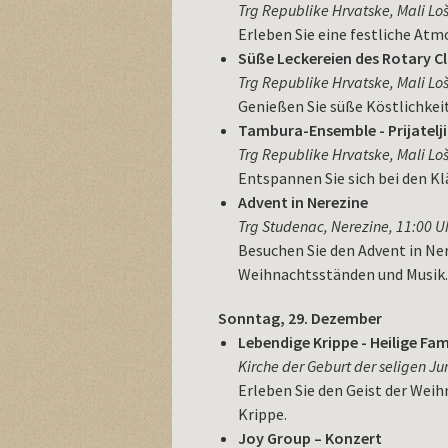
Trg Republike Hrvatske, Mali Loš
Erleben Sie eine festliche At
Süße Leckereien des Rotary Cl
Trg Republike Hrvatske, Mali Loš
Genießen Sie süße Köstlichkeit
Tambura-Ensemble - Prijatelj
Trg Republike Hrvatske, Mali Loš
Entspannen Sie sich bei den K
Advent in Nerezine
Trg Studenac, Nerezine, 11:00 Uh
Besuchen Sie den Advent in Ner
Weihnachtsständen und Musik.
Sonntag, 29. Dezember
Lebendige Krippe - Heilige Fam
Kirche der Geburt der seligen Ju
Erleben Sie den Geist der Wei
Krippe.
Joy Group – Konzert