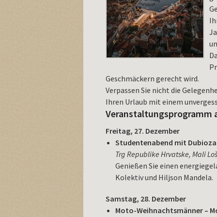
Ge
Ih
Ja
un
Da
Pr
Geschmäckern gerecht wird.
Verpassen Sie nicht die Gelegenh
Ihren Urlaub mit einem unvergess
Veranstaltungsprogramm a
Freitag, 27. Dezember
Studentenabend mit Dubioza K
Trg Republike Hrvatske, Mali Loš
Genießen Sie einen energiegel
Kolektiv und Hiljson Mandela.
Samstag, 28. Dezember
Moto-Weihnachtsmänner – Mo