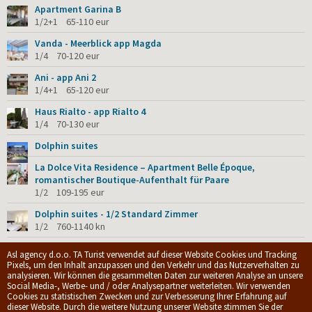
Apartment Garina B
1/2+1 65-110 eur
Vanda - Meerblick app Magda
1/4 70-120 eur
Ani - app Ani 2
1/4+1 65-120 eur
Haus Rialto - app Rialto 4
1/4 70-130 eur
Dolphin suites
La Dolce Vita Residence – Apartment Belle Époque,
romantischer Boutique-Aufenthalt für Paare
1/2 109-195 eur
Dolphin suites - 1/2 Standard Zimmer
1/2 760-1140 kn
Gita - app Eva
Asl agency d.o.o. TA Turist verwendet auf dieser Website Cookies und Tracking
1/2+2 65-105 eur
Pixels, um den Inhalt anzupassen und den Verkehr und das Nutzerverhalten zu
analysieren. Wir können die gesammelten Daten zur weiteren Analyse an unsere
Social Media-, Werbe- und / oder Analysepartner weiterleiten. Wir verwenden
Cookies zu statistischen Zwecken und zur Verbesserung Ihrer Erfahrung auf
© 2009-2026.
ASL Agency d.o.o.
|
Privacy policy
|
Allgemeine
dieser Website. Durch die weitere Nutzung unserer Website stimmen Sie der
Geschäftsbedingungen