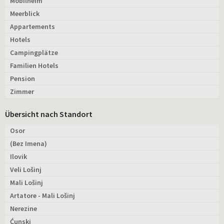
Mobilheim
Meerblick
Appartements
Hotels
Campingplätze
Familien Hotels
Pension
Zimmer
Übersicht nach Standort
Osor
(Bez Imena)
Ilovik
Veli Lošinj
Mali Lošinj
Artatore - Mali Lošinj
Nerezine
Ćunski