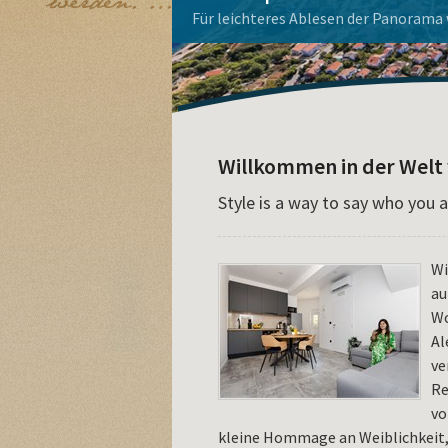
La Dolce Vita Haus
Apoxyomenos auf Lošinj
Mieten Sie ein Boot
Aquapark Čikat - Buchen Sie h
Wohnungen auf der Insel Loši
Für leichteres Ablesen der Panorama w
Willkommen in der Welt 
Style is a way to say who you 
Wi
au
Wo
Al
ve
Re
vo
kleine Hommage an Weiblichkeit, 