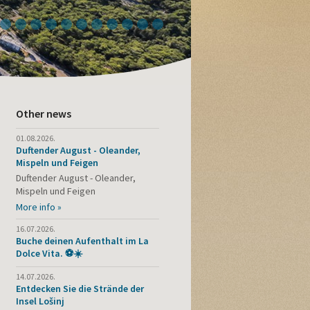
4
5
6
7
8
9
10
11
12
13
14
Other news
01.08.2026.
Duftender August - Oleander,
Mispeln und Feigen
Duftender August - Oleander,
Mispeln und Feigen
More info »
16.07.2026.
Buche deinen Aufenthalt im La
Dolce Vita. ⚽☀️
14.07.2026.
Entdecken Sie die Strände der
Insel Lošinj