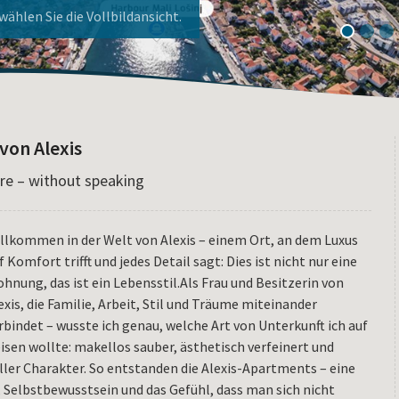
ier!
nj!
ählen Sie die Vollbildansicht.
1
2
3
von Alexis
are – without speaking
llkommen in der Welt von Alexis – einem Ort, an dem Luxus
f Komfort trifft und jedes Detail sagt: Dies ist nicht nur eine
hnung, das ist ein Lebensstil.Als Frau und Besitzerin von
exis, die Familie, Arbeit, Stil und Träume miteinander
rbindet – wusste ich genau, welche Art von Unterkunft ich auf
isen wollte: makellos sauber, ästhetisch verfeinert und
ller Charakter. So entstanden die Alexis-Apartments – eine
Selbstbewusstsein und das Gefühl, dass man sich nicht