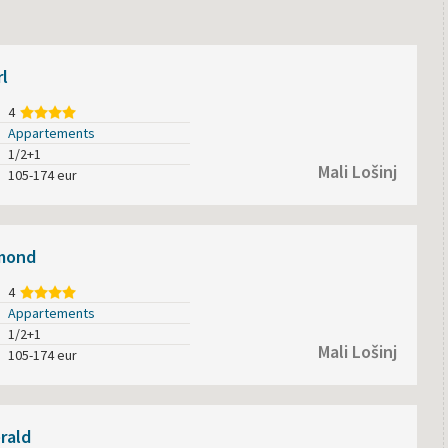
rl
4
Appartements
1/2+1
Mali Lošinj
105-174 eur
amond
4
Appartements
1/2+1
Mali Lošinj
105-174 eur
rald