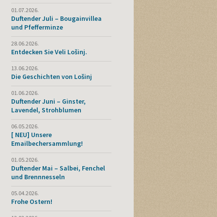
01.07.2026.
Duftender Juli – Bougainvillea
und Pfefferminze
28.06.2026.
Entdecken Sie Veli Lošinj.
13.06.2026.
Die Geschichten von Lošinj
01.06.2026.
Duftender Juni – Ginster,
Lavendel, Strohblumen
06.05.2026.
[ NEU] Unsere
Emailbechersammlung!
01.05.2026.
Duftender Mai – Salbei, Fenchel
und Brennnesseln
05.04.2026.
Frohe Ostern!