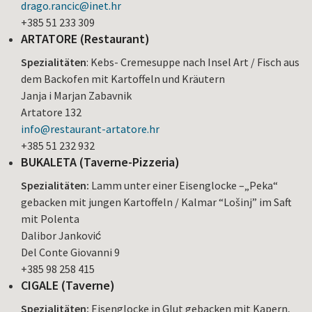
drago.rancic@inet.hr
+385 51 233 309
ARTATORE (Restaurant)
Spezialitäten
: Kebs- Cremesuppe nach Insel Art / Fisch aus
dem Backofen mit Kartoffeln und Kräutern
Janja i Marjan Zabavnik
Artatore 132
info@restaurant-artatore.hr
+385 51 232 932
BUKALETA (Taverne-Pizzeria)
Spezialitäten:
Lamm unter einer Eisenglocke –„Peka“
gebacken mit jungen Kartoffeln / Kalmar “Lošinj” im Saft
mit Polenta
Dalibor Janković
Del Conte Giovanni 9
+385 98 258 415
CIGALE (Taverne)
Spezialitäten:
Eisenglocke in Glut gebacken mit Kapern,