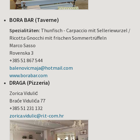
BORA BAR (Taverne)
Spezialitäten:
Thunfisch - Carpaccio mit Selleriewurzel /
Ricotta Gnocchi mit frischen Sommertrüffeln
Marco Sasso
Rovenska 3
+385 51 867 544
balenovicmaja@hotmail.com
www.borabar.com
DRAGA (Pizzeria)
Zorica Vidulić
Braće Vidulića 77
+385 51 231 132
zorica.vidulic@ri.t-com.hr