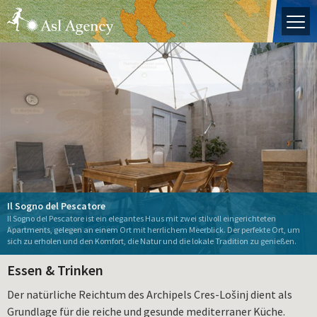
Die Insel Lošinj
Hrvatski
English
Italiano
Deutch
Startseite
Ihr Reiseführer
Losinj erleben
Arbeiten Sie mit uns!
Unterkunftsangebot
Il Sogno del Pescatore
Der Lošinjer Logger "Nerezinac" – Interpretatives
Alexis Residence
Dolphin Watching Lošinj
Schauen Sie sich unsere einzigartige Emailbecherkollektion an!
Il Sogno del Pescatore ist ein elegantes Haus mit zwei stilvoll eingerichteten
Routenplaner
Die Inselpanorama – 360°
Il Giardin' Retreat
Navigationszentrum des maritimen
La Dolce Vita **** apartments
Apartments, gelegen an einem Ort mit herrlichem Meerblick. Der perfekte Ort, um
La Dolce Vita Haus
Apoxyomenos auf Lošinj
Aquapark Čikat - Buchen Sie hier!
Wohnungen auf der Insel Lošinj!
Mieten Sie ein Boot
sich zu erholen und den Komfort, die Natur und die lokale Tradition zu genießen.
Über uns
Essen & Trinken
Der natürliche Reichtum des Archipels Cres-Lošinj dient als
Grundlage für die reiche und gesunde mediterraner Küche.