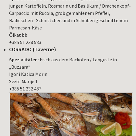
jungen Kartoffeln, Rosmarin und Basilikum / Drachenkopf-
Carpaccio mit Rucola, grob gemahlenem Pfeffer,
Radieschen –Schnittchen und in Scheiben geschnittenem
Parmesan-Käse
Čikat bb
+385 51 238 583
CORRADO (Taverne)
Spezialitäten:
Fisch aus dem Backofen / Languste in
„Buzzara“
Igor i Katica Morin
Svete Marije 1
+385 51 232 487