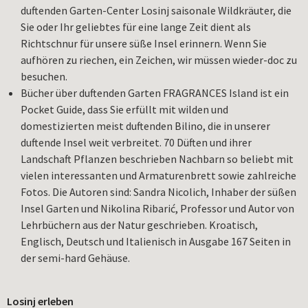
duftenden Garten-Center Losinj saisonale Wildkräuter, die
Sie oder Ihr geliebtes für eine lange Zeit dient als
Richtschnur für unsere süße Insel erinnern. Wenn Sie
aufhören zu riechen, ein Zeichen, wir müssen wieder-doc zu
besuchen.
Bücher über duftenden Garten FRAGRANCES Island ist ein
Pocket Guide, dass Sie erfüllt mit wilden und
domestizierten meist duftenden Bilino, die in unserer
duftende Insel weit verbreitet. 70 Düften und ihrer
Landschaft Pflanzen beschrieben Nachbarn so beliebt mit
vielen interessanten und Armaturenbrett sowie zahlreiche
Fotos. Die Autoren sind: Sandra Nicolich, Inhaber der süßen
Insel Garten und Nikolina Ribarić, Professor und Autor von
Lehrbüchern aus der Natur geschrieben. Kroatisch,
Englisch, Deutsch und Italienisch in Ausgabe 167 Seiten in
der semi-hard Gehäuse.
Losinj erleben