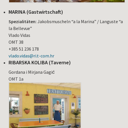
MARINA (Gastwirtschaft)
Spezialitäten:
Jakobsmuscheln “a la Marina” / Languste “a
la Bellevue”
Vlado Vidas
OMT 38
+385 51 236 178
vlado.vidas@ri.t-com.hr
RIBARSKA KOLIBA (Taverne)
Gordana i Mirjana Gagić
OMT 1a