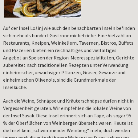
Auf der Insel Lošinj wie auch den benachbarten Inseln befinden
sich mehr als hundert Gastronomiebetriebe. Eine Vielzahl an
Restaurants, Kneipen, Weinkellern, Tavernen, Bistros, Büffets
und Pizzerien bieten ein reichhaltiges und vielfältiges
Angebot an Speisen der Region. Meeresspezialitäten, Gerichte
zubereitet nach traditionellen Rezepten unter Verwendung
einheimischer, urwüchsiger Pflanzen, Gräser, Gewürze und
einheimischen Olivenöls, sind die Grundmerkmale der
Inselküche.
Auch die Weine, Schnäpse und Kräuterschnäpse dürfen nicht in
Vergessenheit geraten. Wir empfehlen die lokalen Weine von
der Insel Susak. Diese Insel erinnert sich an Tage, als sogar 95
% der Oberflächen von Weinbergen überseht waren. Heute ist
die Insel kein „schwimmender Weinberg“ mehr, doch werden
immer noch die autochthonen Weinsorten Susac, schwarzer