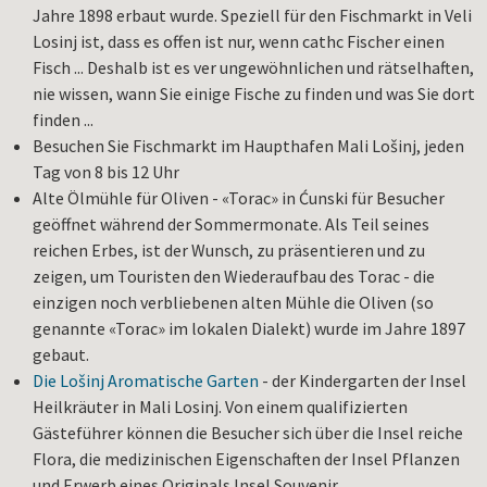
Jahre 1898 erbaut wurde. Speziell für den Fischmarkt in Veli
Losinj ist, dass es offen ist nur, wenn cathc Fischer einen
Fisch ... Deshalb ist es ver ungewöhnlichen und rätselhaften,
nie wissen, wann Sie einige Fische zu finden und was Sie dort
finden ...
Besuchen Sie Fischmarkt im Haupthafen Mali Lošinj, jeden
Tag von 8 bis 12 Uhr
Alte Ölmühle für Oliven - «Torac» in Ćunski für Besucher
geöffnet während der Sommermonate. Als Teil seines
reichen Erbes, ist der Wunsch, zu präsentieren und zu
zeigen, um Touristen den Wiederaufbau des Torac - die
einzigen noch verbliebenen alten Mühle die Oliven (so
genannte «Torac» im lokalen Dialekt) wurde im Jahre 1897
gebaut.
Die Lošinj Aromatische Garten
- der Kindergarten der Insel
Heilkräuter in Mali Losinj. Von einem qualifizierten
Gästeführer können die Besucher sich über die Insel reiche
Flora, die medizinischen Eigenschaften der Insel Pflanzen
und Erwerb eines Originals Insel Souvenir.