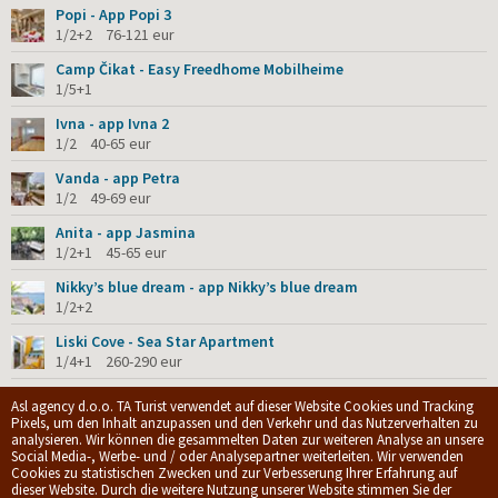
Popi - App Popi 3
1/2+2 76-121 eur
Camp Čikat - Easy Freedhome Mobilheime
1/5+1
Ivna - app Ivna 2
1/2 40-65 eur
Vanda - app Petra
1/2 49-69 eur
Anita - app Jasmina
1/2+1 45-65 eur
Nikky’s blue dream - app Nikky’s blue dream
1/2+2
Liski Cove - Sea Star Apartment
1/4+1 260-290 eur
Villa Amorosa
Asl agency d.o.o. TA Turist verwendet auf dieser Website Cookies und Tracking
1/6
Pixels, um den Inhalt anzupassen und den Verkehr und das Nutzerverhalten zu
analysieren. Wir können die gesammelten Daten zur weiteren Analyse an unsere
Social Media-, Werbe- und / oder Analysepartner weiterleiten. Wir verwenden
Cookies zu statistischen Zwecken und zur Verbesserung Ihrer Erfahrung auf
© 2009-2026.
ASL Agency d.o.o.
|
Privacy policy
|
Allgemeine
dieser Website. Durch die weitere Nutzung unserer Website stimmen Sie der
Geschäftsbedingungen