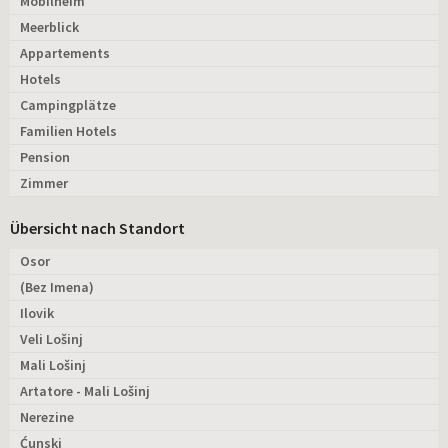
Mobilheim
Meerblick
Appartements
Hotels
Campingplätze
Familien Hotels
Pension
Zimmer
Übersicht nach Standort
Osor
(Bez Imena)
Ilovik
Veli Lošinj
Mali Lošinj
Artatore - Mali Lošinj
Nerezine
Ćunski