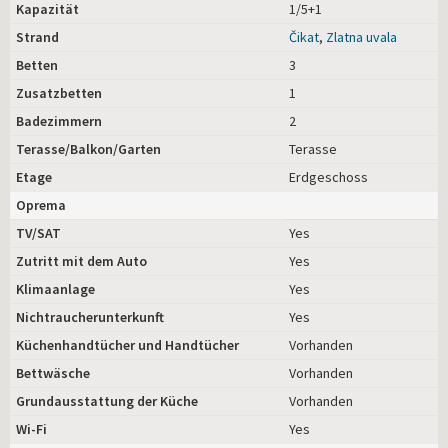
Kapazität
1/5+1
Strand
Čikat
,
Zlatna uvala
Betten
3
Zusatzbetten
1
Badezimmern
2
Terasse/Balkon/Garten
Terasse
Etage
Erdgeschoss
Oprema
TV/SAT
Yes
Zutritt mit dem Auto
Yes
Klimaanlage
Yes
Nichtraucherunterkunft
Yes
Küchenhandtücher und Handtücher
Vorhanden
Bettwäsche
Vorhanden
Grundausstattung der Küche
Vorhanden
Wi-Fi
Yes