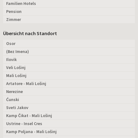
Familien Hotels
Pension
Zimmer
Übersicht nach Standort
Osor
(Bez Imena)
Ilovik
Veli Lošinj
Mali Lošinj
Artatore - Mali Lošinj
Nerezine
Ćunski
Sveti Jakov
Kamp Čikat - Mali Lošinj
Ustrine - Insel Cres
Kamp Poljana - Mali Lošinj