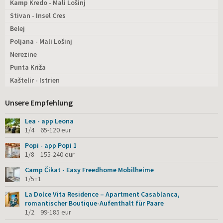
Kamp Kredo - Mali Lošinj
Stivan - Insel Cres
Belej
Poljana - Mali Lošinj
Nerezine
Punta Križa
Kaštelir - Istrien
Unsere Empfehlung
Lea - app Leona
1/4 65-120 eur
Popi - app Popi 1
1/8 155-240 eur
Camp Čikat - Easy Freedhome Mobilheime
1/5+1
La Dolce Vita Residence – Apartment Casablanca,
romantischer Boutique-Aufenthalt für Paare
1/2 99-185 eur