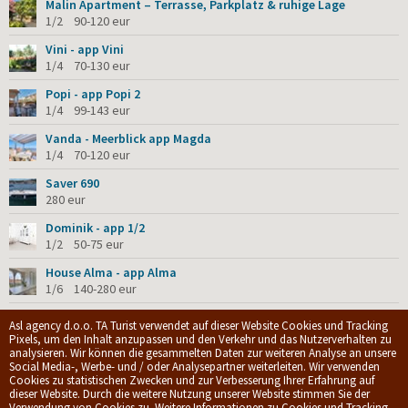
Malin Apartment – ​​Terrasse, Parkplatz & ruhige Lage
1/2 90-120 eur
Vini - app Vini
1/4 70-130 eur
Popi - app Popi 2
1/4 99-143 eur
Vanda - Meerblick app Magda
1/4 70-120 eur
Saver 690
280 eur
Dominik - app 1/2
1/2 50-75 eur
House Alma - app Alma
1/6 140-280 eur
House Valdarke
Asl agency d.o.o. TA Turist verwendet auf dieser Website Cookies und Tracking
1/4+2 195-470 eur
Pixels, um den Inhalt anzupassen und den Verkehr und das Nutzerverhalten zu
analysieren. Wir können die gesammelten Daten zur weiteren Analyse an unsere
Social Media-, Werbe- und / oder Analysepartner weiterleiten. Wir verwenden
Cookies zu statistischen Zwecken und zur Verbesserung Ihrer Erfahrung auf
© 2009-2026.
ASL Agency d.o.o.
|
Privacy policy
|
Allgemeine
dieser Website. Durch die weitere Nutzung unserer Website stimmen Sie der
Geschäftsbedingungen
Verwendung von Cookies zu. Weitere Informationen zu Cookies und Tracking-