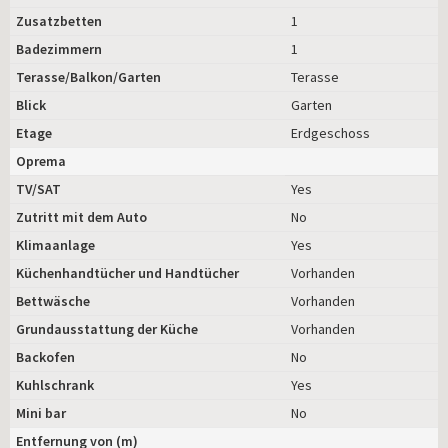
Zusatzbetten
1
Badezimmern
1
Terasse/Balkon/Garten
Terasse
Blick
Garten
Etage
Erdgeschoss
Oprema
TV/SAT
Yes
Zutritt mit dem Auto
No
Klimaanlage
Yes
Küchenhandtücher und Handtücher
Vorhanden
Bettwäsche
Vorhanden
Grundausstattung der Küche
Vorhanden
Backofen
No
Kuhlschrank
Yes
Mini bar
No
Entfernung von (m)