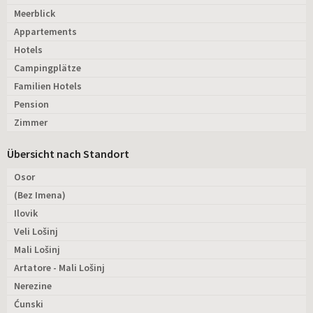
Meerblick
Appartements
Hotels
Campingplätze
Familien Hotels
Pension
Zimmer
Übersicht nach Standort
Osor
(Bez Imena)
Ilovik
Veli Lošinj
Mali Lošinj
Artatore - Mali Lošinj
Nerezine
Ćunski