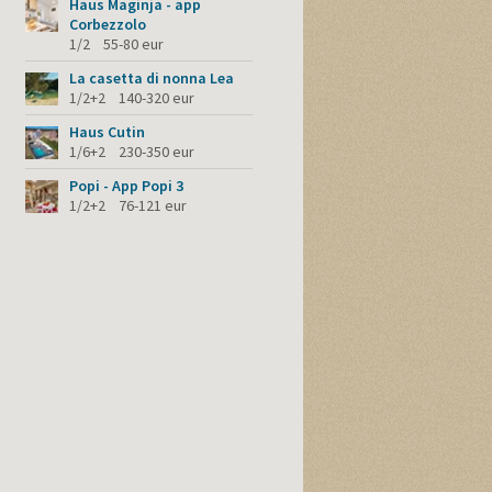
Haus Maginja - app
Corbezzolo
1/2 55-80 eur
La casetta di nonna Lea
1/2+2 140-320 eur
Haus Cutin
1/6+2 230-350 eur
Popi - App Popi 3
1/2+2 76-121 eur