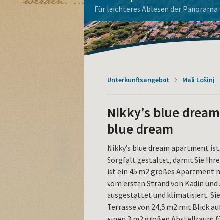
La Dolce Vita Haus
Apoxyomenos auf Lošinj
Mieten Sie ein Boot
Aquapark Čikat - Buchen Sie h
Wohnungen auf der Insel Loši
genießen.
Unterkunftsangebot
Mali Lošinj
Nikky’s blue dream
blue dream
Nikky’s blue dream apartment ist
Sorgfalt gestaltet, damit Sie Ih
ist ein 45 m2 großes Apartment m
vom ersten Strand von Kadin und 
ausgestattet und klimatisiert. Si
Terrasse von 24,5 m2 mit Blick au
einen 3 m2 großen Abstellraum für