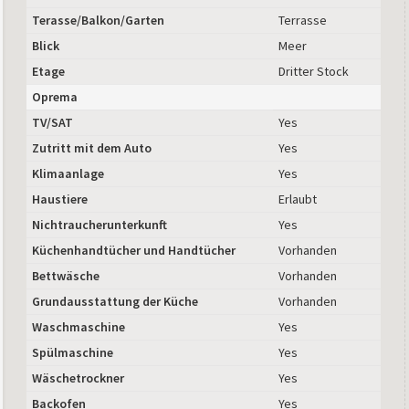
Terasse/Balkon/Garten
Terrasse
Blick
Meer
Etage
Dritter Stock
Oprema
TV/SAT
Yes
Zutritt mit dem Auto
Yes
Klimaanlage
Yes
Haustiere
Erlaubt
Nichtraucherunterkunft
Yes
Küchenhandtücher und Handtücher
Vorhanden
Bettwäsche
Vorhanden
Grundausstattung der Küche
Vorhanden
Waschmaschine
Yes
Spülmaschine
Yes
Wäschetrockner
Yes
Backofen
Yes