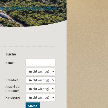
4
5
6
7
8
9
10
11
12
13
14
Suche
Name
Standort
Anzahl der
Personen
Kategorie
Suche