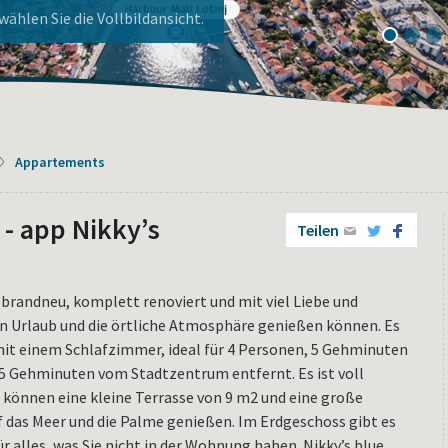
ier!
nj!
1
2
3
Appartements
 - app Nikky’s
Teilen
 brandneu, komplett renoviert und mit viel Liebe und
ren Urlaub und die örtliche Atmosphäre genießen können. Es
it einem Schlafzimmer, ideal für 4 Personen, 5 Gehminuten
5 Gehminuten vom Stadtzentrum entfernt. Es ist voll
e können eine kleine Terrasse von 9 m2 und eine große
f das Meer und die Palme genießen. Im Erdgeschoss gibt es
 alles, was Sie nicht in der Wohnung haben. Nikky’s blue