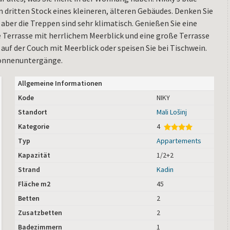
 dritten Stock eines kleineren, älteren Gebäudes. Denken Sie
 aber die Treppen sind sehr klimatisch. Genießen Sie eine
 Terrasse mit herrlichem Meerblick und eine große Terrasse
uf der Couch mit Meerblick oder speisen Sie bei Tischwein.
Sonnenuntergänge.
Allgemeine Informationen
Kode
NIKY
Standort
Mali Lošinj
Kategorie
4
Typ
Appartements
Kapazität
1/2+2
Strand
Kadin
Fläche m2
45
Betten
2
Zusatzbetten
2
Badezimmern
1