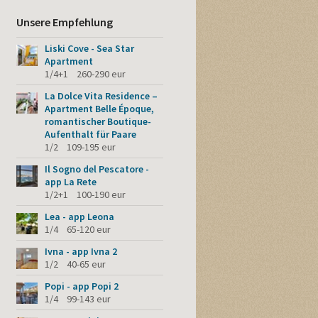
Unsere Empfehlung
Liski Cove - Sea Star
Apartment
1/4+1 260-290 eur
La Dolce Vita Residence –
Apartment Belle Époque,
romantischer Boutique-
Aufenthalt für Paare
1/2 109-195 eur
Il Sogno del Pescatore -
app La Rete
1/2+1 100-190 eur
Lea - app Leona
1/4 65-120 eur
Ivna - app Ivna 2
1/2 40-65 eur
Popi - app Popi 2
1/4 99-143 eur