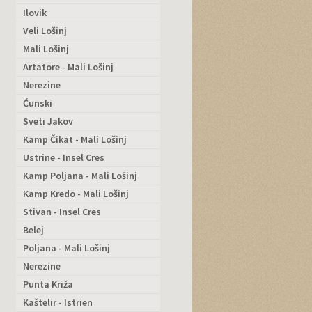
Ilovik
Veli Lošinj
Mali Lošinj
Artatore - Mali Lošinj
Nerezine
Ćunski
Sveti Jakov
Kamp Čikat - Mali Lošinj
Ustrine - Insel Cres
Kamp Poljana - Mali Lošinj
Kamp Kredo - Mali Lošinj
Stivan - Insel Cres
Belej
Poljana - Mali Lošinj
Nerezine
Punta Križa
Kaštelir - Istrien