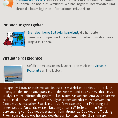
zu hören und natürlich versuchen wir Ihre Fragen zu beantworten und
Ihnen die bestmöglichen Informationen mitzuteilen!
Ihr Buchungsratgeber
Sie haben keine Zeit oder keine Lust
, die hunderten
Ferienwohnungen und Hotels durch zu sehen, um das ideale
Objekt zu finden?
Virtualne razglednice
Gefällt Ihnen unsere Insel? Jetzt können Sie eine
virtuelle
Postkarte
an Ihre Lieben.
Asl agency d.o.o. TA Turist verwendet auf dieser Website Cookies und Tracking
Pixels, um den Inhalt anzupassen und den Verkehr und das Nutzerverhalten zu
analysieren. Wir können die gesammelten Daten zur weiteren Analyse an unsere
Social Media-, Werbe- und / oder Analysepartner weiterleiten. Wir verwenden
Cookies zu statistischen Zwecken und zur Verbesserung Ihrer Erfahrung auf
© 2009-2026.
ASL Agency d.o.o.
|
Privacy policy
|
Allgemeine
dieser Website. Durch die weitere Nutzung unserer Website stimmen Sie der
Geschäftsbedingungen
Verwendung von Cookies zu. Weitere Informationen zu Cookies und Tracking-
Web development by
dizzy.hr
Pixeln sowie dazu, wie Sie diese deaktivieren können, finden Sie in unseren
Spitze