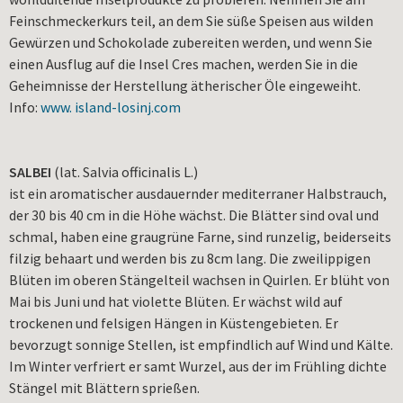
Feinschmeckerkurs teil, an dem Sie süße Speisen aus wilden
Gewürzen und Schokolade zubereiten werden, und wenn Sie
einen Ausflug auf die Insel Cres machen, werden Sie in die
Geheimnisse der Herstellung ätherischer Öle eingeweiht.
Info:
www. island-losinj.com
SALBEI
(lat. Salvia officinalis L.)
ist ein aromatischer ausdauernder mediterraner Halbstrauch,
der 30 bis 40 cm in die Höhe wächst. Die Blätter sind oval und
schmal, haben eine graugrüne Farne, sind runzelig, beiderseits
filzig behaart und werden bis zu 8cm lang. Die zweilippigen
Blüten im oberen Stängelteil wachsen in Quirlen. Er blüht von
Mai bis Juni und hat violette Blüten. Er wächst wild auf
trockenen und felsigen Hängen in Küstengebieten. Er
bevorzugt sonnige Stellen, ist empfindlich auf Wind und Kälte.
Im Winter verfriert er samt Wurzel, aus der im Frühling dichte
Stängel mit Blättern sprießen.