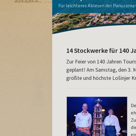
La Dolce Vita Haus
Apoxyomenos auf Lošinj
Mieten Sie ein Boot
Aquapark Čikat - Buchen Sie h
Wohnungen auf der Insel Loši
Für leichteres Ablesen der Panorama w
14 Stockwerke für 140 J
Zur Feier von 140 Jahren Touri
geplant! Am Samstag, den 3. M
größte und höchste Lošinjer Kr
De
eh
Zu
di
ei