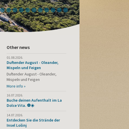
4
5
6
7
8
9
10
11
12
13
14
Other news
01.08.2026.
Duftender August - Oleander,
Mispeln und Feigen
Duftender August - Oleander,
Mispeln und Feigen
More info »
16.07.2026.
Buche deinen Aufenthalt im La
Dolce Vita. ⚽☀️
14.07.2026.
Entdecken Sie die Strände der
Insel Lošinj