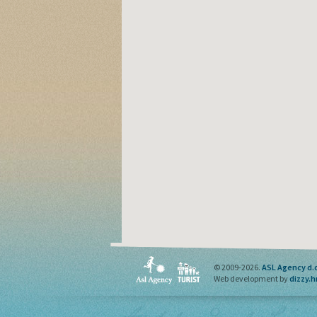
© 2009-2026.
ASL Agency d.o
Web development by
dizzy.h