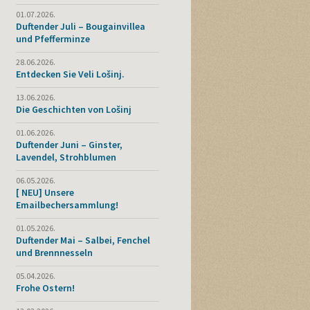
01.07.2026.
Duftender Juli – Bougainvillea
und Pfefferminze
28.06.2026.
Entdecken Sie Veli Lošinj.
13.06.2026.
Die Geschichten von Lošinj
01.06.2026.
Duftender Juni – Ginster,
Lavendel, Strohblumen
06.05.2026.
[ NEU] Unsere
Emailbechersammlung!
01.05.2026.
Duftender Mai – Salbei, Fenchel
und Brennnesseln
05.04.2026.
Frohe Ostern!