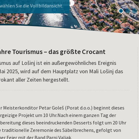
ier!
nj!
ählen Sie die Vollbildansicht.
1
2
3
ahre Tourismus – das größte Crocant
smus auf Lošinj ist ein außergewöhnliches Ereignis
ai 2025, wird auf dem Hauptplatz von Mali Lošinj das
okant aller Zeiten hergestellt.
r Meisterkonditor Petar Goleš (Porat d.o.o.) beginnt dieses
rgeizige Projekt um 10 Uhr.Nach einem ganzen Tag der
bereitung dieses beeindruckenden Desserts folgt um 20 Uhr
e traditionelle Zeremonie des Säbelbrechens, gefolgt von
ner Feier mit der Band Parni Valjak.