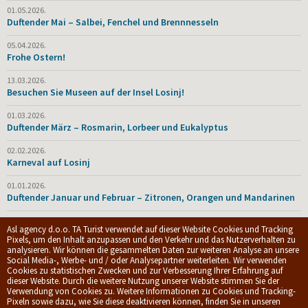
01.05.2026.
Duftender Mai – Salbei, Fenchel und Brennnesseln
05.04.2026.
Frohe Ostern!
13.03.2026.
Besuchen Sie Museen auf der Insel Losinj!
01.03.2026.
Duftender März – Rosmarin, Lorbeer und Eukalyptus
02.02.2026.
Karneval auf Losinj
01.01.2026.
Duftender Januar und Februar – Zitronen, Orangen und Mandarinen
23.12.2025.
Asl agency d.o.o. TA Turist verwendet auf dieser Website Cookies und Tracking
Frohe Weihnachten und Neujahr!
Pixels, um den Inhalt anzupassen und den Verkehr und das Nutzerverhalten zu
analysieren. Wir können die gesammelten Daten zur weiteren Analyse an unsere
Social Media-, Werbe- und / oder Analysepartner weiterleiten. Wir verwenden
Cookies zu statistischen Zwecken und zur Verbesserung Ihrer Erfahrung auf
© 2009-2026.
ASL Agency d.o.o.
|
Privacy policy
|
Allgemeine
dieser Website. Durch die weitere Nutzung unserer Website stimmen Sie der
Geschäftsbedingungen
Verwendung von Cookies zu. Weitere Informationen zu Cookies und Tracking-
Web development by
dizzy.hr
Pixeln sowie dazu, wie Sie diese deaktivieren können, finden Sie in unseren
Spitze