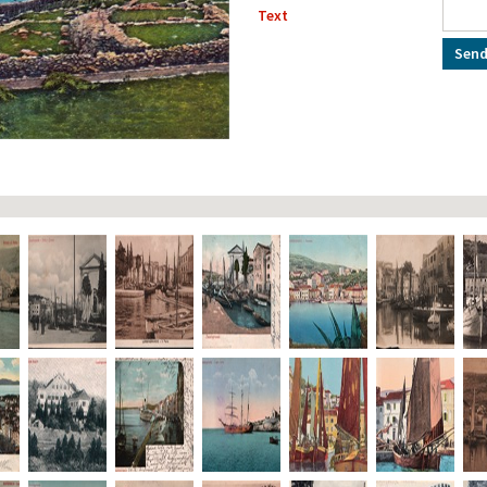
Text
Send