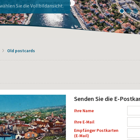
ier!
nj!
ählen Sie die Vollbildansicht.
1
2
3
Old postcards
Senden Sie die E-Postka
Ihre Name
Ihre E-Mail
Empfänger Postkarten
(E-Mail)