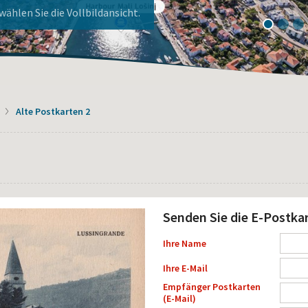
ier!
nj!
1
2
3
Alte Postkarten 2
Senden Sie die E-Postka
Ihre Name
Ihre E-Mail
Empfänger Postkarten
(E-Mail)