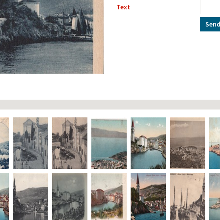
Text
Send