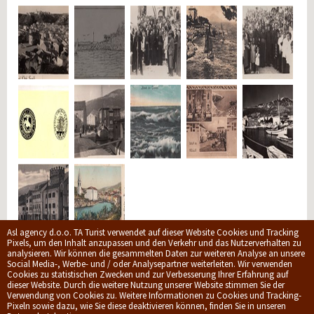
Asl agency d.o.o. TA Turist verwendet auf dieser Website Cookies und Tracking
Pixels, um den Inhalt anzupassen und den Verkehr und das Nutzerverhalten zu
analysieren. Wir können die gesammelten Daten zur weiteren Analyse an unsere
Social Media-, Werbe- und / oder Analysepartner weiterleiten. Wir verwenden
Cookies zu statistischen Zwecken und zur Verbesserung Ihrer Erfahrung auf
© 2009-2026.
ASL Agency d.o.o.
|
Privacy policy
|
Allgemeine
dieser Website. Durch die weitere Nutzung unserer Website stimmen Sie der
Geschäftsbedingungen
Verwendung von Cookies zu. Weitere Informationen zu Cookies und Tracking-
Web development by
dizzy.hr
Pixeln sowie dazu, wie Sie diese deaktivieren können, finden Sie in unseren
Spitze